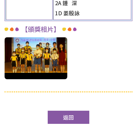
2A 鍾 深
1D 姜殷詠
【頒獎相片】
返回