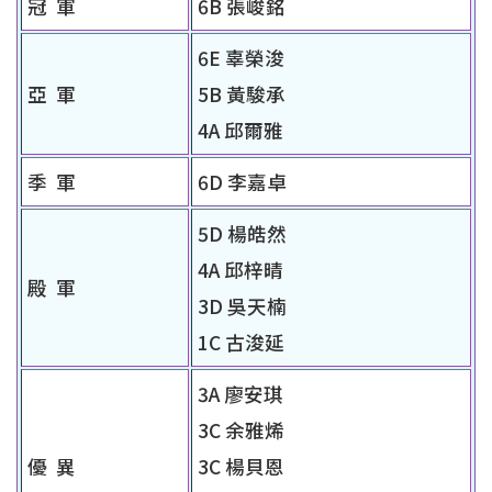
冠 軍
6B 張峻銘
6E 辜榮浚
亞 軍
5B 黃駿承
4A 邱爾雅
季 軍
6D 李嘉卓
5D 楊皓然
4A 邱梓晴
殿 軍
3D 吳天楠
1C 古浚延
3A 廖安琪
3C 余雅烯
優 異
3C 楊貝恩