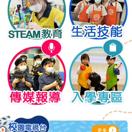
01/06/2026
FIRST LEGO League
INNOFest 2025-26體驗日
全港中小學學界品勢比賽2026
暨品勢挑戰賽
25/06/2026
28/05/2026
國教活動：慶祝七一回歸•感
音樂科舊曲新詞創作比賽
恩國家支援
23/06/2026
18/05/2026
校園快閃音樂會
屈臣氏集團185周年香港傑出學
生運動員獎
23/06/2026
30/04/2026
參觀國家安全展覽廳
第五屆沙田區小學生語文「偵
英」同樂日
20/06/2026
更多
14/04/2026