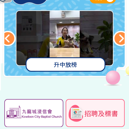
畢業典禮
香港武術錦標賽2026(第一站)
20/06/2026
10/02/2026
貧富宴
禧恩圖書館校外比賽
15/06/2026
10/02/2026
升中放榜
2025-26年度「手牽手．夢想起
全港公開武術(競賽及傳統)錦標
飛20載」填色比賽獲獎名單
賽
12/06/2026
10/02/2026
上海 STEAM 研修班
香港武術錦標賽2025 (第三站)
10/02/2026