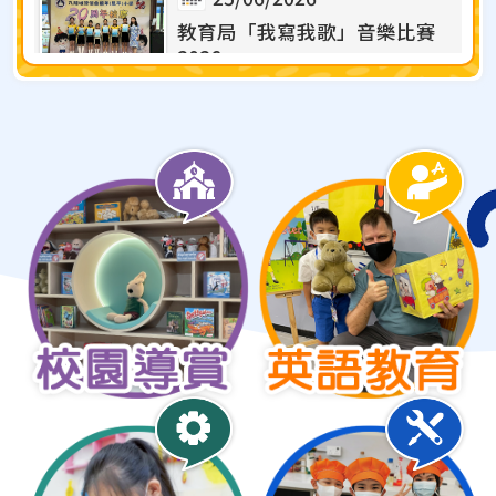
07/07/2026
教育局「我寫我歌」音樂比賽
升中放榜
2026
11/06/2026
07/07/2026
第78屆香港學校音樂節
P1禧恩小豆丁及P5大師兄姐暢
遊圖書館剪影
11/06/2026
06/07/2026
Hong Kong International
「手牽手．夢想起飛 20 載」開
Handbell Olympics 2026
放日
Junior Handbells – Gold
Award
26/06/2026
01/06/2026
高年級性教育講座：性「別」
遊戲
2026香港精英舞蹈大賽
25/06/2026