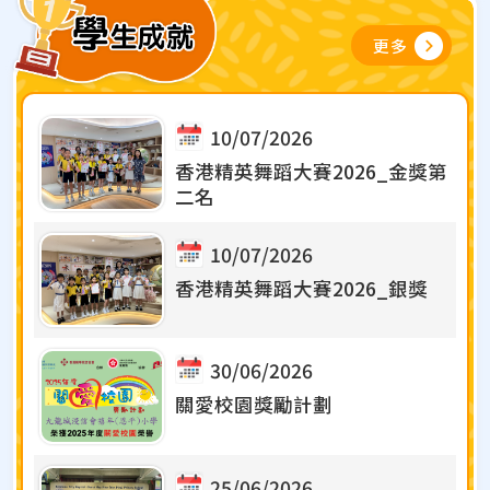
13/07/2026
更多
赤煉鼓樂團─「鼓 x 舞」中國民
族鼓樂實踐計劃結業演出
13/07/2026
10/07/2026
參觀香港理工大學
香港精英舞蹈大賽2026_金獎第
二名
10/07/2026
11/07/2026
香港精英舞蹈大賽2026_銀獎
學生創新大賽2025/26・學與教
博覽參展
30/06/2026
08/07/2026
關愛校園獎勵計劃
關愛基金托管班結業禮
25/06/2026