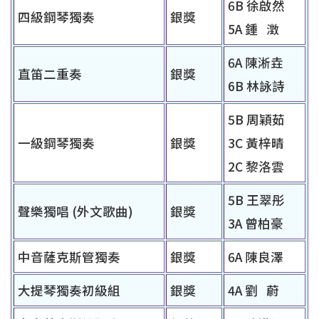
6B 徐啟然
四級鋼琴獨奏
銀獎
5A 鍾 澂
6A 陳淅垚
直笛二重奏
銀獎
6B 林詠詩
5B 周穎茹
一級鋼琴獨奏
銀獎
3C 黃梓晴
2C 黎洛雲
5B 王翠彤
聲樂獨唱 (外文歌曲)
銀獎
3A 曾柏豪
中音薩克斯管獨奏
銀獎
6A 陳良澤
大提琴獨奏初級組
銀獎
4A 劉 蔚