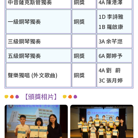
中音薩克斯管獨奏
銅獎
4A 陳港澤
1D 李詩雅
一級鋼琴獨奏
銅獎
1B 羅啟康
三級鋼琴獨奏
3A 余芊滺
五級鋼琴獨奏
銅獎
6A 鄭婷予
4A 劉 蔚
聲樂獨唱 (外文歌曲)
銅獎
3C 張月婷
【頒獎相片】