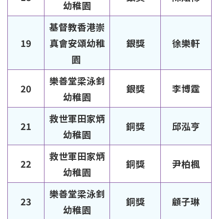
幼稚園
基督教香港崇
19
真會安頌幼稚
銀獎
徐樂軒
園
樂善堂梁泳釗
20
銀獎
李博霆
幼稚園
救世軍田家炳
21
銅獎
邱泓亨
幼稚園
救世軍田家炳
22
銅獎
尹柏楓
幼稚園
樂善堂梁泳釗
23
銅獎
顧子琳
幼稚園