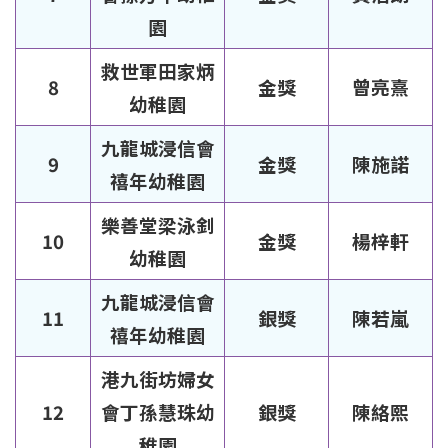
園
救世軍田家炳
8
金獎
曾亮熹
幼稚園
九龍城浸信會
9
金獎
陳施諾
禧年幼稚園
樂善堂梁泳釗
10
金獎
楊梓軒
幼稚園
九龍城浸信會
11
銀獎
陳若嵐
禧年幼稚園
港九街坊婦女
12
會丁孫慧珠幼
銀獎
陳絡熙
稚園