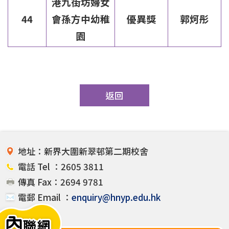
港九街坊婦女
44
會孫方中幼稚
優異獎
郭炣彤
園
返回
地址：新界大圍新翠邨第二期校舍
電話 Tel ：2605 3811
傳真 Fax：2694 9781
電郵 Email ：
enquiry@hnyp.edu.hk