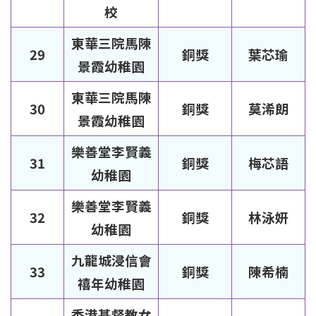
校
東華三院馬陳
29
銅獎
葉芯瑜
景霞幼稚園
東華三院馬陳
30
銅獎
莫浠朗
景霞幼稚園
樂善堂李賢義
31
銅獎
梅芯語
幼稚園
樂善堂李賢義
32
銅獎
林泳妍
幼稚園
九龍城浸信會
33
銅獎
陳希楠
禧年幼稚園
香港基督教女