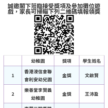
誠邀閣下蒞臨接受獎項及參加攤位遊
戲，家長可掃瞄下列二維碼填報領獎
幼稚園
獎項
學生姓名
香港浸信會聯
1
金獎
文啟賢
會利安幼兒園
樂善堂李賢義
2
金獎
王沛盈
幼稚園