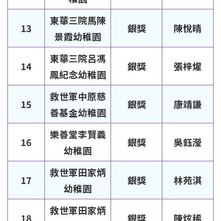
東華三院馬陳
13
銀獎
陳悅晴
景霞幼稚園
東華三院呂馮
14
銀獎
張梓煋
鳳紀念幼稚園
救世軍中原慈
15
銀獎
康靖謙
善基金幼稚園
樂善堂李賢義
16
銀獎
吳鈺瀅
幼稚園
救世軍田家炳
17
銀獎
林苑淇
幼稚園
救世軍田家炳
18
銀獎
陳炫稀