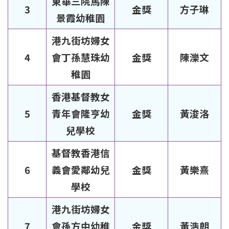
東華三院馬陳
3
金獎
方子琳
景霞幼稚園
港九街坊婦女
4
會丁孫慧珠幼
金獎
陳濼文
稚園
香港基督教女
5
青年會隆亨幼
金獎
黃浚洛
兒學校
基督教香港信
6
義會愛鄰幼兒
金獎
黃樂熹
學校
港九街坊婦女
7
會孫方中幼稚
金獎
黃浩朗