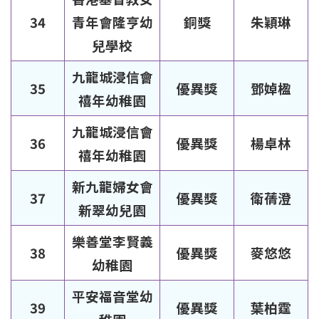
34
青年會隆亨幼
銅獎
朱穎琳
兒學校
九龍城浸信會
35
優異獎
鄧婥楹
禧年幼稚園
九龍城浸信會
36
優異獎
楊卓林
禧年幼稚園
新九龍婦女會
37
優異獎
衛蒨澄
新翠幼兒園
樂善堂李賢義
38
優異獎
麥悠悠
幼稚園
平安福音堂幼
39
優異獎
葉柏霆