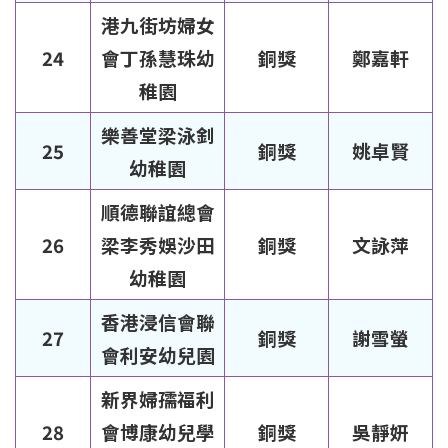
港九街坊婦女
24
會丁孫慧珠幼
銅獎
鄭嘉軒
稚園
樂善堂梁泳釗
25
銅獎
姚卓賢
幼稚園
順德聯誼總會
26
梁李秀娛沙田
銅獎
文詠萍
幼稚園
香港浸信會聯
27
銅獎
謝雪螢
會利安幼兒園
新界婦孺福利
28
會博康幼兒學
銅獎
吳靜妍