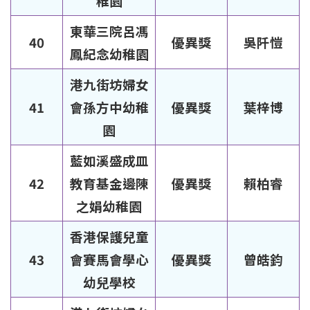
稚園
東華三院呂馮
40
優異獎
吳阡愷
鳳紀念幼稚園
港九街坊婦女
41
會孫方中幼稚
優異獎
葉梓博
園
藍如溪盛成皿
42
教育基金邊陳
優異獎
賴柏睿
之娟幼稚園
香港保護兒童
43
會賽馬會學心
優異獎
曾皓鈞
幼兒學校