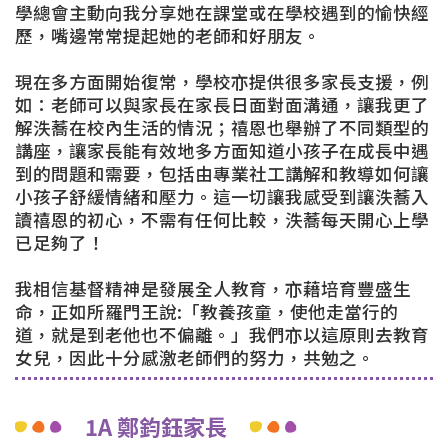
學總會主動向我分享她在課堂或在學校遇到的愉快經
歷，嘴邊常常提起她的老師和好朋友。
現在多方面開始復常，學校亦提供很多家長支援，例
如：老師可以與家長在家長日面對面溝通，讓我更了
解泆蕎在校內生活的情況；禧恩也舉辦了不同類型的
講座，讓家長能有效地多方面知道小孩子在成長中遇
到的問題和需要，包括由專業社工講解和教導如何讓
小孩子舒緩情緒和壓力。這一切讓我感受到讓泆蕎入
讀禧恩的初心，不需有任何比較，泆蕎每天開心上學
已足夠了！
我相信基督精神是發展全人教育，亦藉培育豐盛生
命，正如所羅門王說:「教養孩童，使他走當行的
道，就是到老他也不偏離。」我們亦以這原則去教育
女兒，因此十分感激老師們的努力，共勉之。
1A 鄭鈞鈺家長