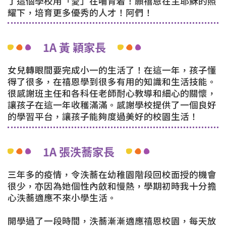
了這個學校用「愛」在哺育着！願禧恩在主耶穌的照
耀下，培育更多優秀的人才！阿們！
1A 黃 穎家長
女兒轉眼間要完成小一的生活了！在這一年，孩子懂
得了很多，在禧恩學到很多有用的知識和生活技能。
很感謝班主任和各科任老師耐心教導和細心的關懷，
讓孩子在這一年收穫滿滿。感謝學校提供了一個良好
的學習平台，讓孩子能夠度過美好的校園生活！
1A 張泆蕎家長
三年多的疫情，令泆蕎在幼稚園階段回校面授的機會
很少，亦因為她個性內斂和慢熱，學期初時我十分擔
心泆蕎適應不來小學生活。
開學過了一段時間，泆蕎漸漸適應禧恩校園，每天放