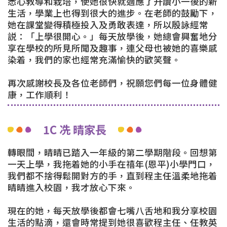
悉心教導和栽培，使她很快就適應了升讀小一後的新
生活，學業上也得到很大的進步。在老師的鼓勵下，
她在課堂變得積極投入及勇敢表達，所以殷詠經常
説：「上學很開心。」每天放學後，她總會興奮地分
享在學校的所見所聞及趣事，連父母也被她的喜樂感
染着，我們的家也經常充滿愉快的歡笑聲。
再次感謝校長及各位老師們，祝願您們每一位身體健
康，工作順利！
1C 冼 晴家長
轉眼間，晴晴已踏入一年級的第二學期階段。回想第
一天上學，我拖着她的小手在禧年(恩平)小學門口，
我們都不捨得鬆開對方的手，直到程主任溫柔地拖着
晴晴進入校園，我才放心下來。
現在的她，每天放學後都會七嘴八舌地和我分享校園
生活的點滴，還會時常提到她很喜歡程主任、任教英