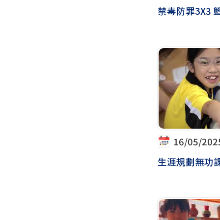
禁毒防罪3X3
16/05/202
生涯規劃無功